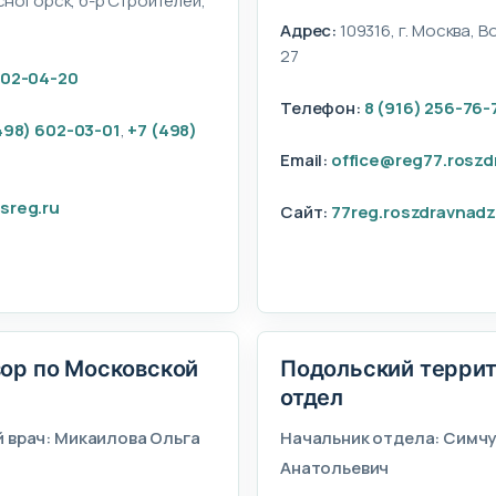
асногорск, б-р Строителей,
Адрес:
109316, г. Москва, В
27
602-04-20
Телефон:
8 (916) 256-76-
498) 602-03-01
,
+7 (498)
Email:
office@reg77.roszd
sreg.ru
Сайт:
77reg.roszdravnadz
ор по Московской
Подольский терри
отдел
 врач: Микаилова Ольга
Начальник отдела: Симч
Анатольевич