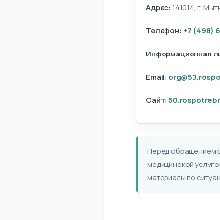
Адрес:
141014, г. Мыт
Телефон:
+7 (498) 
Информационная л
Email:
org@50.rospo
Сайт:
50.rospotreb
Перед обращением р
медицинской услугой
материалы по ситуац