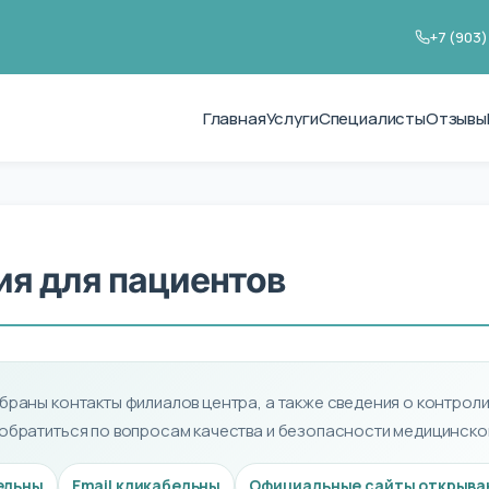
+7 (903)
Главная
Услуги
Специалисты
Отзывы
я для пациентов
браны контакты филиалов центра, а также сведения о контрол
 обратиться по вопросам качества и безопасности медицинско
ельны
Email кликабельны
Официальные сайты открываю