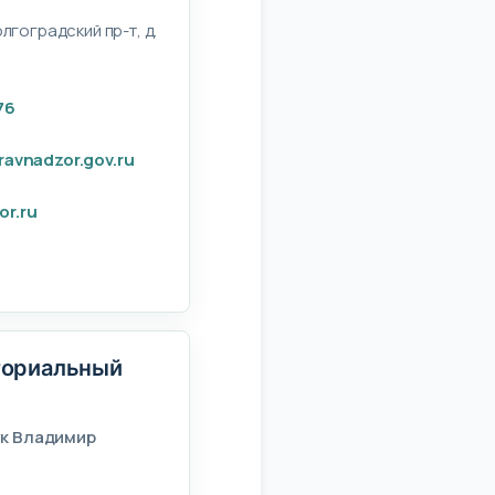
олгоградский пр-т, д.
76
ravnadzor.gov.ru
or.ru
ториальный
ук Владимир