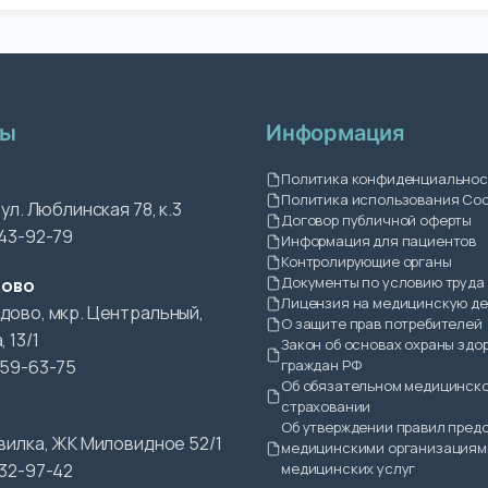
лы
Информация
Политика конфиденциальнос
Политика использования Coo
 ул. Люблинская 78, к.3
Договор публичной оферты
243-92-79
Информация для пациентов
Контролирующие органы
Документы по условию труда
ово
Лицензия на медицинскую д
дово, мкр. Центральный,
О защите прав потребителей
, 13/1
Закон об основах охраны здо
659-63-75
граждан РФ
Об обязательном медицинск
страховании
а
Об утверждении правил пред
звилка, ЖК Миловидное 52/1
медицинскими организациям
532-97-42
медицинских услуг