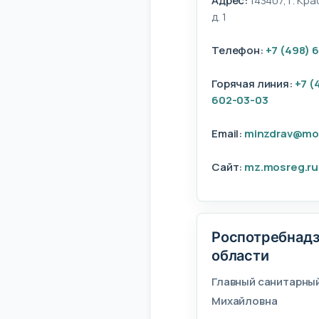
Адрес:
143407, г. Кр
д. 1
Телефон:
+7 (498) 
Горячая линия:
+7 (
602-03-03
Email:
minzdrav@mo
Сайт:
mz.mosreg.ru
Роспотребнадз
области
Главный санитарный
Михайловна