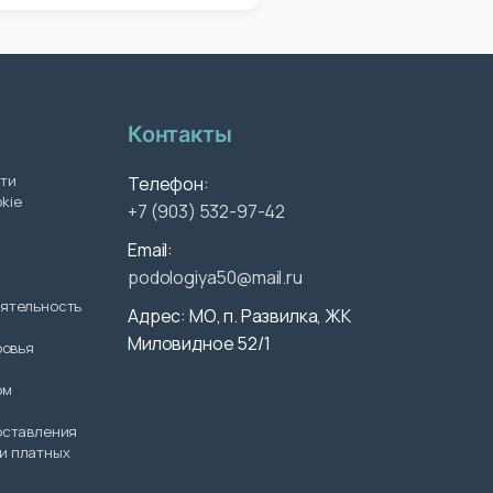
Контакты
ти
Телефон:
kie
+7 (903) 532-97-42
Email:
podologiya50@mail.ru
еятельность
Адрес: МО, п. Развилка, ЖК
Миловидное 52/1
ровья
ом
оставления
и платных