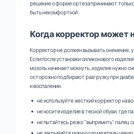
решение о форме ортеза принимают только
быть некомфортной.
Когда корректор может 
Корректор не должен вызывать онемение, у
Если после установки силиконового изделия
мозоль начинает мокнуть, изделие нужно сн
осторожно подбирают разгрузку при диабе
и воспалении.
не используйте жесткий корректор на в
не носите изделие в тесной обуви, где па
не пытайтесь резко "выпрямить" палец с
не закрывайте мокнущую межпальцевую з