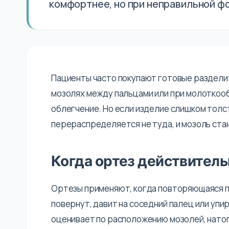
комфортнее, но при неправильной ф
Пациенты часто покупают готовые раздели
мозолях между пальцами или при молоткоо
облегчение. Но если изделие слишком толс
перераспределяется не туда, и мозоль ста
Когда ортез действител
Ортезы применяют, когда повторяющаяся пр
повернут, давит на соседний палец или уп
оценивает по расположению мозолей, натоп