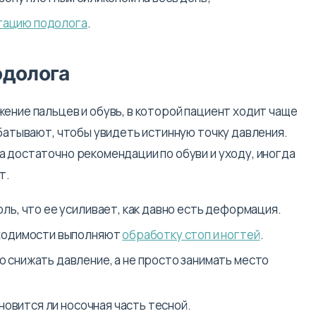
тацию подолога
.
одолога
ение пальцев и обувь, в которой пациент ходит чаще
абатывают, чтобы увидеть истинную точку давления.
а достаточно рекомендации по обуви и уходу, иногда
т.
ль, что ее усиливает, как давно есть деформация.
ходимости выполняют
обработку стоп и ногтей
.
 снижать давление, а не просто занимать место
новится ли носочная часть тесной.