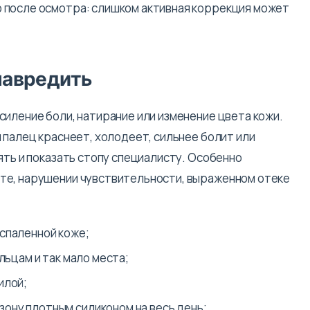
 после осмотра: слишком активная коррекция может
навредить
силение боли, натирание или изменение цвета кожи.
 палец краснеет, холодеет, сильнее болит или
ять и показать стопу специалисту. Особенно
те, нарушении чувствительности, выраженном отеке
оспаленной коже;
льцам и так мало места;
илой;
ону плотным силиконом на весь день;