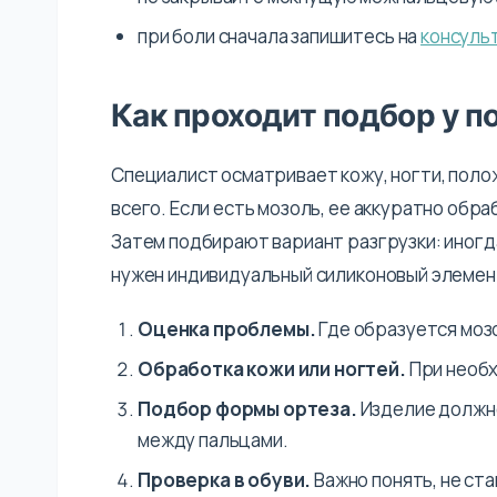
при боли сначала запишитесь на
консуль
Как проходит подбор у п
Специалист осматривает кожу, ногти, полож
всего. Если есть мозоль, ее аккуратно обр
Затем подбирают вариант разгрузки: иногд
нужен индивидуальный силиконовый элемен
Оценка проблемы.
Где образуется мозо
Обработка кожи или ногтей.
При необ
Подбор формы ортеза.
Изделие должно
между пальцами.
Проверка в обуви.
Важно понять, не ста