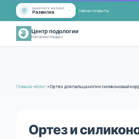
ВЫБЕРИТЕ ФИЛИАЛ
Сейчас открыты
Развилка
Центр подологии
Наталии Надыч
Главная
→
Блог
→
Ортез для пальца ноги и силиконовый кор
Ортез и силикон