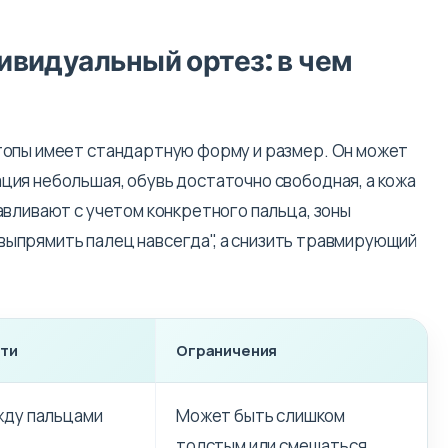
ивидуальный ортез: в чем
топы имеет стандартную форму и размер. Он может
ия небольшая, обувь достаточно свободная, а кожа
авливают с учетом конкретного пальца, зоны
 "выпрямить палец навсегда", а снизить травмирующий
йти
Ограничения
жду пальцами
Может быть слишком
толстым или смещаться