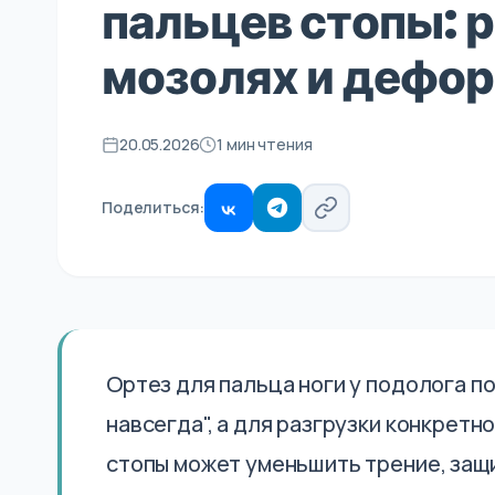
пальцев стопы: 
мозолях и дефо
20.05.2026
1 мин чтения
Поделиться:
Ортез для пальца ноги у подолога 
навсегда", а для разгрузки конкрет
стопы может уменьшить трение, защи