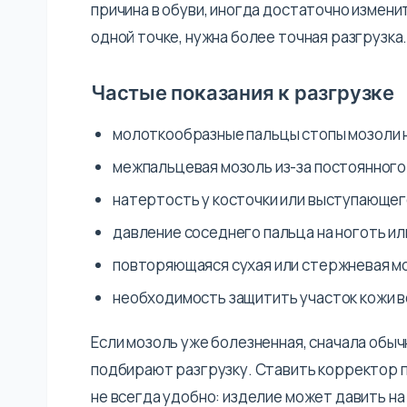
причина в обуви, иногда достаточно измени
одной точке, нужна более точная разгрузка
Частые показания к разгрузке
молоткообразные пальцы стопы мозоли н
межпальцевая мозоль из-за постоянного
натертость у косточки или выступающег
давление соседнего пальца на ноготь ил
повторяющаяся сухая или стержневая мо
необходимость защитить участок кожи в
Если мозоль уже болезненная, сначала об
подбирают разгрузку. Ставить корректор п
не всегда удобно: изделие может давить на