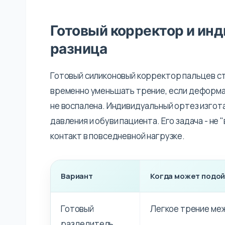
Готовый корректор и инд
разница
Готовый силиконовый корректор пальцев с
временно уменьшать трение, если деформац
не воспалена. Индивидуальный ортез изгот
давления и обуви пациента. Его задача - не
контакт в повседневной нагрузке.
Вариант
Когда может подо
Готовый
Легкое трение ме
разделитель