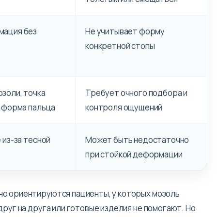
мация без
Не учитывает форму
конкретной стопы
золи, точка
Требует очного подбора и
я форма пальца
контроля ощущений
 из-за тесной
Может быть недостаточно
при стойкой деформации
о ориентируются пациенты, у которых мозоль
друг на друга или готовые изделия не помогают. Но