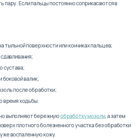
ть пару. Если пальцы постоянно соприкасаются в
.
а тыльной поверхности или кончиках пальцев;
 сдавливания;
о сустава;
и боковой валик;
золь после обработки;
о время ходьбы.
ычно выполняют бережную
обработку мозоли
, а затем
оверх плотного болезненного участка без обработки
 уже воспаленную кожу.