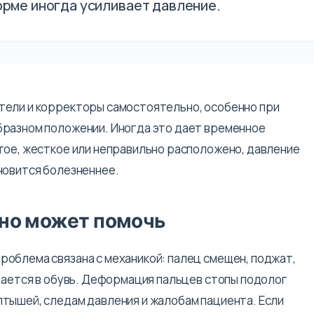
орме иногда усиливает давление.
тели и корректоры самостоятельно, особенно при
бразном положении. Иногда это дает временное
тое, жесткое или неправильно расположено, давление
новится болезненнее.
ьно может помочь
облема связана с механикой: палец смещен, поджат,
ирается в обувь. Деформация пальцев стопы подолог
тышей, следам давления и жалобам пациента. Если