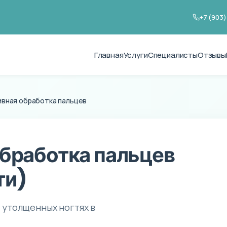
+7 (903)
Главная
Услуги
Специалисты
Отзывы
ивная обработка пальцев
бработка пальцев
ти)
 утолщенных ногтях в