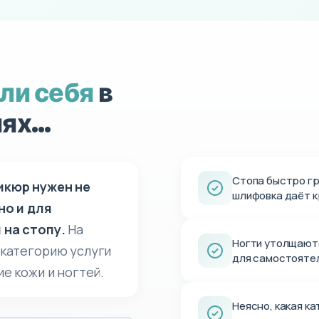
ли себя
в
иях…
Стопа быстро гр
икюр нужен не
шлифовка даёт к
но и для
 на стопу.
На
Ногти утолщают
категорию услуги
для самостояте
е кожи и ногтей.
Неясно, какая к