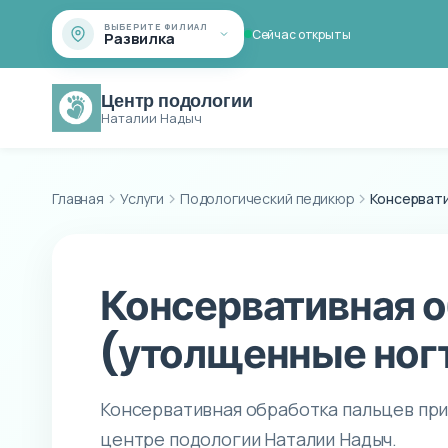
ВЫБЕРИТЕ ФИЛИАЛ
Сейчас открыты
Развилка
Центр подологии
Наталии Надыч
Главная
Услуги
Подологический педикюр
Консерват
Консервативная о
(утолщенные ног
Консервативная обработка пальцев при
центре подологии Наталии Надыч.