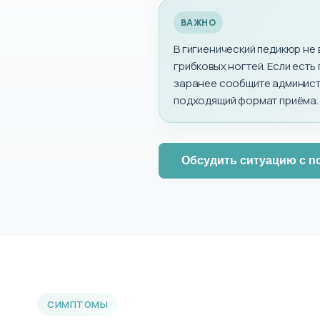
ВАЖНО
В гигиенический педикюр не
грибковых ногтей. Если есть
заранее сообщите админис
подходящий формат приёма.
Обсудить ситуацию с п
СИМПТОМЫ