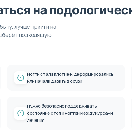
аться на подологиче
 быту, лучше прийти на
подберёт подходящую
Ногти стали плотнее, деформировались
или начали давить в обуви
Нужно безопасно поддерживать
состояние стоп и ногтей между курсами
лечения