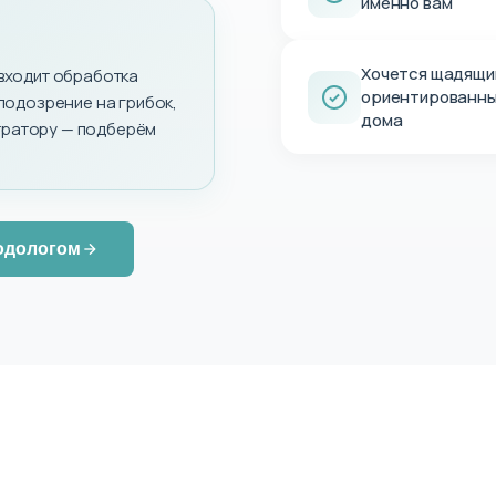
именно вам
Хочется щадящи
 входит обработка
ориентированны
 подозрение на грибок,
дома
тратору — подберём
одологом