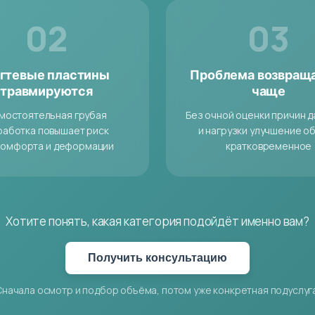
02
03
гтевые пластины
Проблема возвращ
травмируются
чаще
мостоятельная грубая
Без очной оценки причин 
работка повышает риск
и нагрузки улучшение о
комфорта и деформации
кратковременное
Хотите понять, какая категория подойдёт именно вам?
Получить консультацию
Сначала осмотр и подбор объёма, потом уже конкретная подуслуга