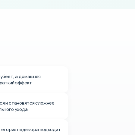
убеет, а домашняя
раткий эффект
ся и становятся сложнее
льного ухода
атегория педикюра подходит