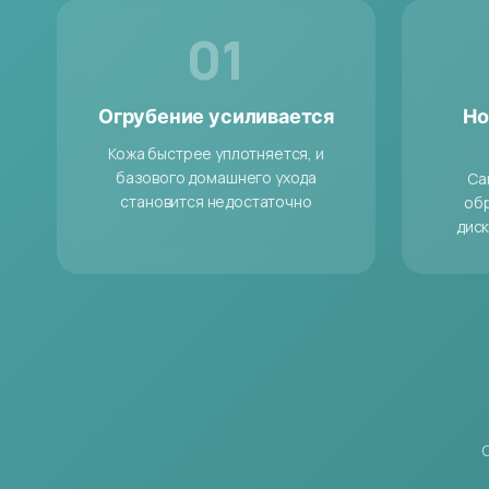
01
Огрубение усиливается
Но
Кожа быстрее уплотняется, и
базового домашнего ухода
Са
становится недостаточно
об
дис