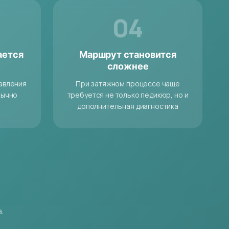
04
ается
Маршрут становится
сложнее
давления
При затяжном процессе чаще
бычно
требуется не только педикюр, но и
дополнительная диагностика
.