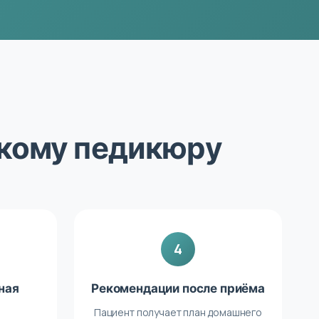
скому педикюру
4
ная
Рекомендации после приёма
Пациент получает план домашнего